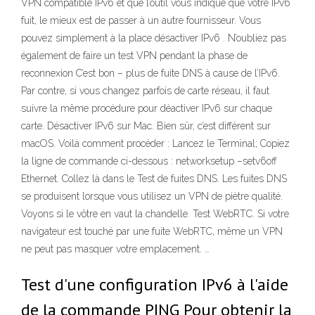
VPN compatible IPv6 et que l’outil vous indique que votre IPv6
fuit, le mieux est de passer à un autre fournisseur. Vous
pouvez simplement à la place désactiver IPv6 . N’oubliez pas
également de faire un test VPN pendant la phase de
reconnexion C’est bon – plus de fuite DNS à cause de l’IPv6.
Par contre, si vous changez parfois de carte réseau, il faut
suivre la même procédure pour déactiver IPv6 sur chaque
carte. Désactiver IPv6 sur Mac. Bien sûr, c’est différent sur
macOS. Voilà comment procéder : Lancez le Terminal; Copiez
la ligne de commande ci-dessous : networksetup –setv6off
Ethernet. Collez là dans le Test de fuites DNS. Les fuites DNS
se produisent lorsque vous utilisez un VPN de piètre qualité.
Voyons si le vôtre en vaut la chandelle. Test WebRTC. Si votre
navigateur est touché par une fuite WebRTC, même un VPN
ne peut pas masquer votre emplacement. …
Test d'une configuration IPv6 à l'aide
de la commande PING Pour obtenir la